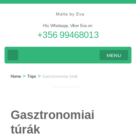
Skip
to
Malta by Eva
content
Hív, Whatsapp, Viber Eva on:
(Press
+356 99468013
Enter)
MENU
>
>
Home
Trips
Gasztronomiai túrák
Gallery
Gasztronomiai
túrák