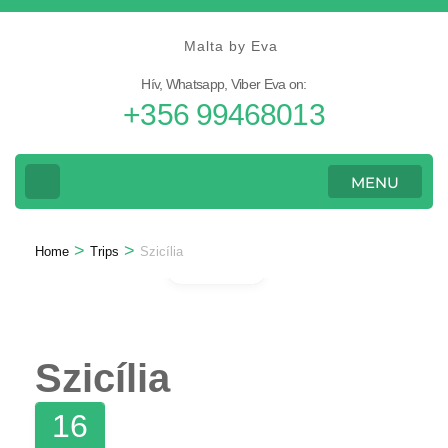
Skip
to
Malta by Eva
content
Hív, Whatsapp, Viber Eva on:
(Press
+356 99468013
Enter)
MENU
>
>
Home
Trips
Szicília
Gallery
Szicília
16