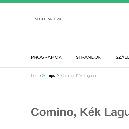
Skip
to
Malta by Eva
content
(Press
Enter)
PROGRAMOK
STRANDOK
SZÁL
>
>
Home
Trips
Comino, Kék Laguna
Comino, Kék Lag