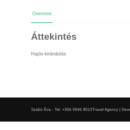
Overview
Áttekintés
Hajós kirándulás
Szabó Éva - Tel: +356 9946 8013
Travel Agency | De