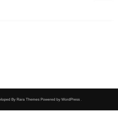
veloped By
Rara Themes
Powered by
WordPress
.