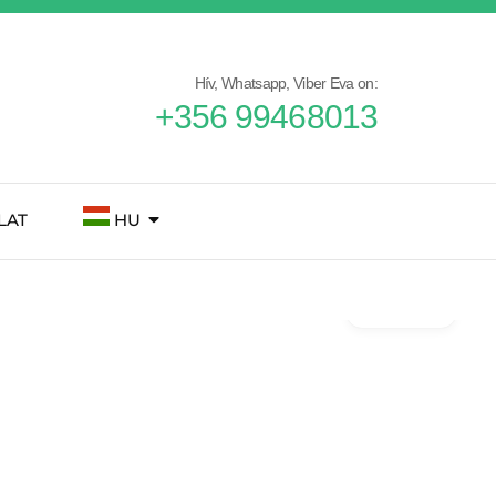
Hív, Whatsapp, Viber Eva on:
+356 99468013
LAT
HU
Gallery